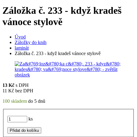
Záložka č. 233 - když kradeš
vánoce stylově
Úvod
Záložky do knih
laminát
Záložka č. 233 - když kradeš vánoce stylově
13
Kč
s DPH
11
Kč bez DPH
100 skladem
do 5 dnů
ks
Přidat do košíku