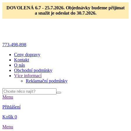
DOVOLENÁ 6.7 - 25.7.2026. Objednávky budeme přijímat
a snažit je odeslat do 30.7.2026.
773-498-898
Ceny dopravy
Kontakt
O nás
Obchodní podmínky
Více informací
Reklamační podmínky
Menu
Přihlášení
Košík
0
Menu