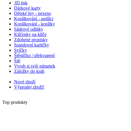
3D tisk
Dárkové karty
Dětské hry - pexeso
Korálkování - andílci
Korálkování - korálky
Sádrové odlitky
Klíčenky na klíče
Zdobené propisky
Srandovní kartičky
Svíčky
Štěstíčko / překvapení
Šití
Vyrob si svůj náramek
Záložky do knih
Nové zboží
Výprodej zboží!
Top produkty