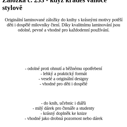
Záložka č. 233 - když kradeš vánoce
stylově
Originální laminované záložky do knihy s krásnými motivy potěší
děti i dospělé milovníky čtení. Díky kvalitnímu laminování jsou
odolné, pevné a vhodné pro každodenní používání.
- odolné proti ohnutí a běžnému opotřebení
- lehký a praktický formát
- veselé a originální designy
- vhodné pro děti i dospělé
- do knih, učebnic i diářů
- milý dárek pro čtenáře a studenty
- krásný doplněk ke knize
- vhodné jako drobná pozornost nebo dárek