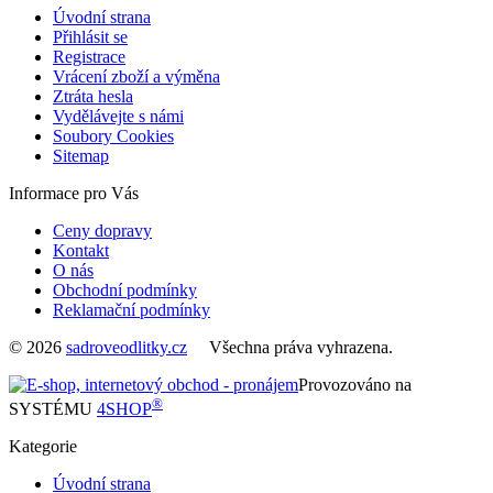
Úvodní strana
Přihlásit se
Registrace
Vrácení zboží a výměna
Ztráta hesla
Vydělávejte s námi
Soubory Cookies
Sitemap
Informace pro Vás
Ceny dopravy
Kontakt
O nás
Obchodní podmínky
Reklamační podmínky
© 2026
sadroveodlitky.cz
Všechna práva vyhrazena.
Provozováno na
®
SYSTÉMU
4SHOP
Kategorie
Úvodní strana