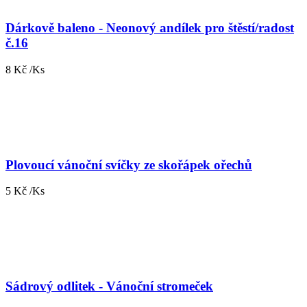
Dárkově baleno - Neonový andílek pro štěstí/radost
č.16
8 Kč /Ks
Plovoucí vánoční svíčky ze skořápek ořechů
5 Kč /Ks
Sádrový odlitek - Vánoční stromeček