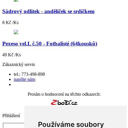
Sádrový odlitek - andělíček se srdíčkem
8 Kč /Ks
Pexeso vel.L č.50 - Fotbalisté (64kousků)
49 Kč /Ks
Zákaznický servis
tel.: 773-498-898
napište nám
Prosím o hodnocení na těchto odkazech:
Přihlášení
Používáme soubory