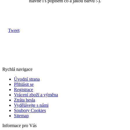
hlavně i s popisem co a jakou barvu :-).
Tweet
Rychlá navigace
Úvodní strana
Přihlásit se
Registrace
Vrácení zboží a výměna
Ztráta hesla
Vydělávejte s námi
Soubory Cookies
Sitemap
Informace pro Vás