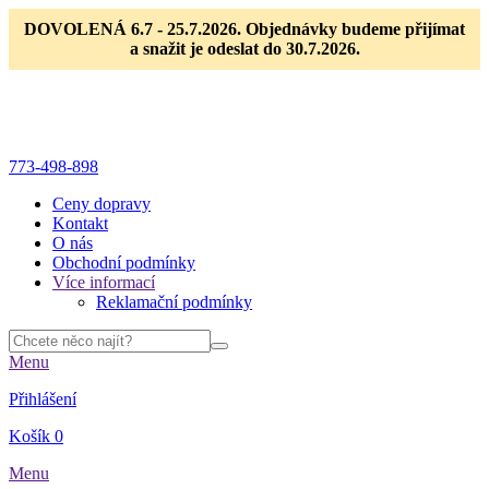
DOVOLENÁ 6.7 - 25.7.2026. Objednávky budeme přijímat
a snažit je odeslat do 30.7.2026.
773-498-898
Ceny dopravy
Kontakt
O nás
Obchodní podmínky
Více informací
Reklamační podmínky
Menu
Přihlášení
Košík
0
Menu