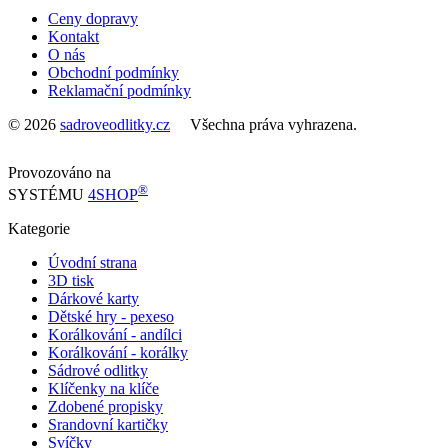
Ceny dopravy
Kontakt
O nás
Obchodní podmínky
Reklamační podmínky
© 2026
sadroveodlitky.cz
Všechna práva vyhrazena.
Provozováno na
®
SYSTÉMU
4SHOP
Kategorie
Úvodní strana
3D tisk
Dárkové karty
Dětské hry - pexeso
Korálkování - andílci
Korálkování - korálky
Sádrové odlitky
Klíčenky na klíče
Zdobené propisky
Srandovní kartičky
Svíčky