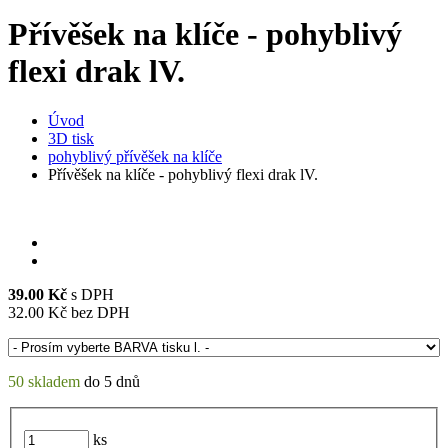
Přívěšek na klíče - pohyblivý
flexi drak lV.
Úvod
3D tisk
pohyblivý přívěšek na klíče
Přívěšek na klíče - pohyblivý flexi drak lV.
39.00
Kč
s DPH
32.00
Kč bez DPH
50 skladem
do 5 dnů
ks