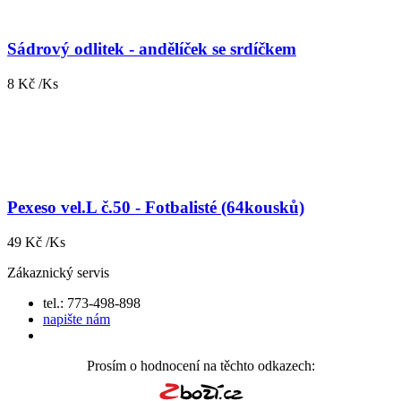
Sádrový odlitek - andělíček se srdíčkem
8 Kč /Ks
Pexeso vel.L č.50 - Fotbalisté (64kousků)
49 Kč /Ks
Zákaznický servis
tel.: 773-498-898
napište nám
Prosím o hodnocení na těchto odkazech: