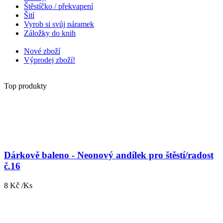
Štěstíčko / překvapení
Šití
Vyrob si svůj náramek
Záložky do knih
Nové zboží
Výprodej zboží!
Top produkty
Dárkově baleno - Neonový andílek pro štěstí/radost
č.16
8 Kč /Ks