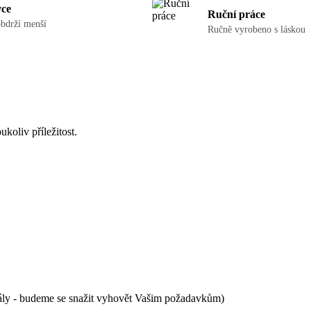
vce
Ruční práce
obdrží menší
Ručně vyrobeno s láskou
ukoliv příležitost.
řály - budeme se snažit vyhovět Vašim požadavkům)