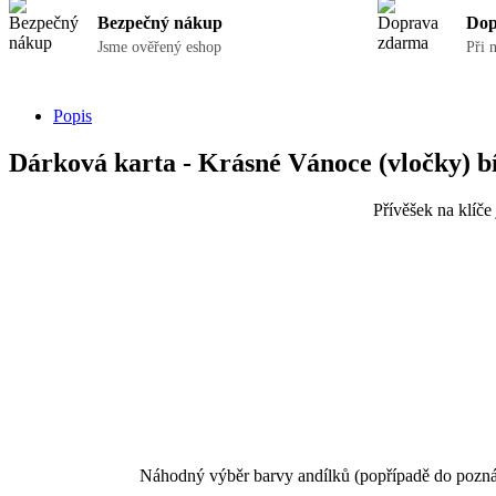
Bezpečný nákup
Dop
Jsme ověřený eshop
Při 
Popis
Dárková karta - Krásné Vánoce (vločky) bí
Přívěšek na klíče 
Náhodný výběr barvy andílků (popřípadě do poznám