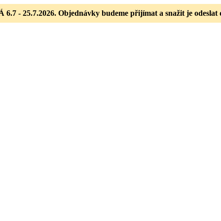
7 - 25.7.2026. Objednávky budeme přijímat a snažit je odeslat d