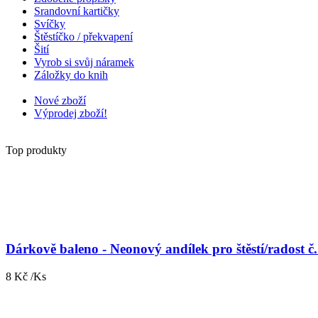
Srandovní kartičky
Svíčky
Štěstíčko / překvapení
Šití
Vyrob si svůj náramek
Záložky do knih
Nové zboží
Výprodej zboží!
Top produkty
Dárkově baleno - Neonový andílek pro štěstí/radost č
8 Kč /Ks