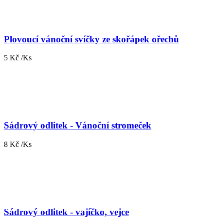
Plovoucí vánoční svíčky ze skořápek ořechů
5 Kč /Ks
Sádrový odlitek - Vánoční stromeček
8 Kč /Ks
Sádrový odlitek - vajíčko, vejce