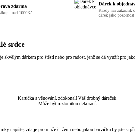
Dárek k objedná
rava zdarma
Každý náš zákazník 
nákupu nad 1000Kč
dárek jako pozornost
lé srdce
je skvělým dárkem pro štěstí nebo pro radost, jenž se dá využít pro jako
Kartička s věnování, zdokonalí Váš drobný dáreček.
Může být roztomilou dekorací.
ky napište, zda je pro muže či ženu nebo jakou barvičku by jste si p