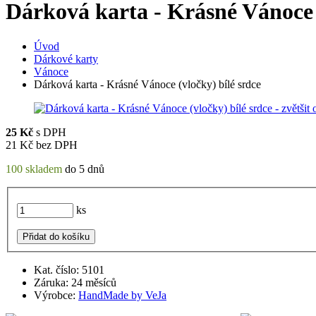
Dárková karta - Krásné Vánoce (
Úvod
Dárkové karty
Vánoce
Dárková karta - Krásné Vánoce (vločky) bílé srdce
25
Kč
s DPH
21
Kč bez DPH
100 skladem
do 5 dnů
ks
Přidat do košíku
Kat. číslo: 5101
Záruka: 24 měsíců
Výrobce:
HandMade by VeJa