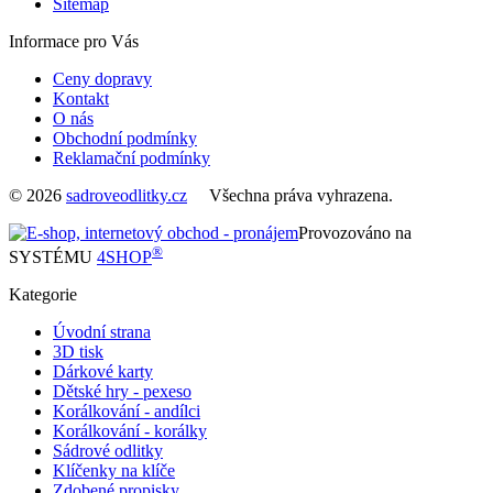
Sitemap
Informace pro Vás
Ceny dopravy
Kontakt
O nás
Obchodní podmínky
Reklamační podmínky
© 2026
sadroveodlitky.cz
Všechna práva vyhrazena.
Provozováno na
®
SYSTÉMU
4SHOP
Kategorie
Úvodní strana
3D tisk
Dárkové karty
Dětské hry - pexeso
Korálkování - andílci
Korálkování - korálky
Sádrové odlitky
Klíčenky na klíče
Zdobené propisky