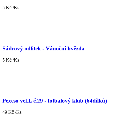
5 Kč /Ks
Sádrový odlitek - Vánoční hvězda
5 Kč /Ks
Pexeso vel.L č.29 - fotbalový klub (64dílků)
49 Kč /Ks